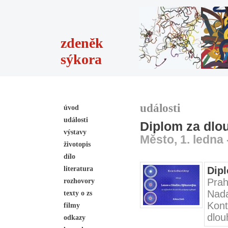
zdeněk
sýkora
události
úvod
události
Diplom za dlo
výstavy
Město, 1. ledna 
životopis
dílo
literatura
Dipl
Prah
rozhovory
Nada
texty o zs
Kon
filmy
dlou
odkazy