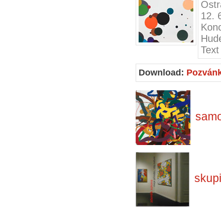
Ostr
12. 
Kon
Hud
Text
Download:
Pozván
samo
skup