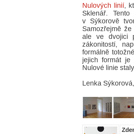
Nulových linií
, 
Sklenář. Tento
v Sýkorově tvo
Samozřejmě že ty
ale ve dvojici
zákonitostí, na
formálně totožn
jejich formát j
Nulové linie stal
Lenka Sýkorová
Zden