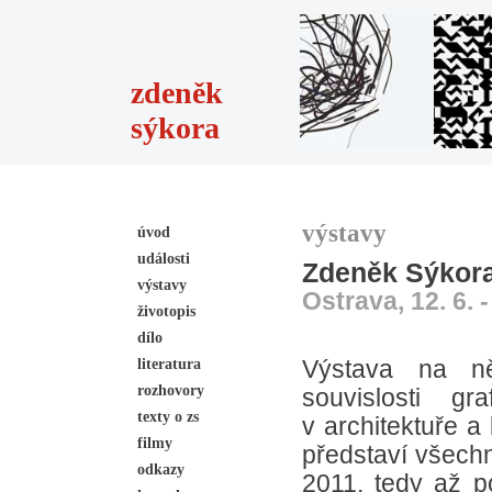
zdeněk
sýkora
výstavy
úvod
události
Zdeněk Sýkora 
výstavy
Ostrava, 12. 6. -
životopis
dílo
literatura
Výstava na ně
rozhovory
souvislosti gr
texty o zs
v architektuře a
filmy
představí všechn
odkazy
2011, tedy až p