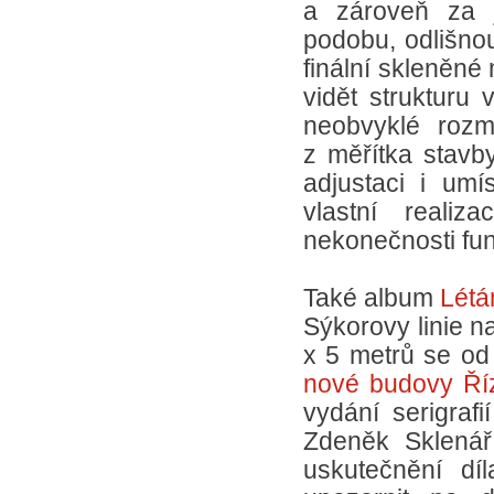
a zároveň za j
podobu, odlišnou
finální skleněné
vidět strukturu 
neobvyklé rozm
z měřítka stavby
adjustaci i umí
vlastní reali
nekonečnosti fun
Také album
Létá
Sýkorovy linie n
x 5 metrů se od
nové budovy Říz
vydání serigrafi
Zdeněk Sklenář
uskutečnění díla