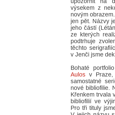
upozornit na dů
výsekem z neko
novým obrazem. B
jen pět. Názvy j
jeho částí (Létán
ze kterých reali
podtrhuje zvole
těchto serigrafi
v Jenči jsme dekl
Bohaté portfolio
Aulos
v Praze,
samostatné seri
nové bibliofili
Křenkem trvala v
bibliofilií ve v
Pro tři tituly jsm
V jejich názvu 