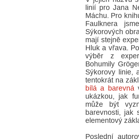
linií pro Jana 
Máchu. Pro knih
Faulknera jsme
Sýkorových obra
mají stejně exp
Hluk a vřava. P
výběr z experi
Bohumily Gröger
Sýkorovy linie, a
tentokrát na zák
bílá a barevná
v
ukázkou, jak fu
může být vyzně
barevnosti, jak 
elementový zákla
Poslední autorov