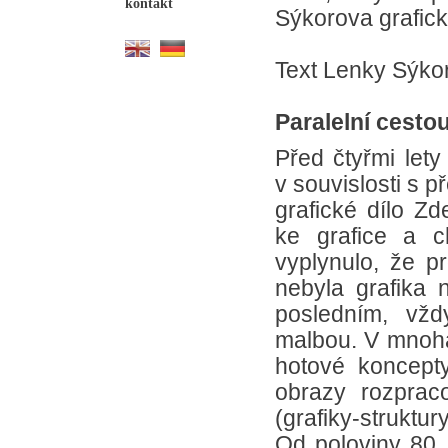
kontakt
Sýkorova grafick
Text Lenky Sýkor
Paralelní cesto
Před čtyřmi let
v souvislosti s 
grafické dílo Zd
ke grafice a ch
vyplynulo, že p
nebyla grafika 
posledním, vžd
malbou. V mnoha 
hotové koncepty
obrazy rozprac
(grafiky-struktur
Od poloviny 80. 