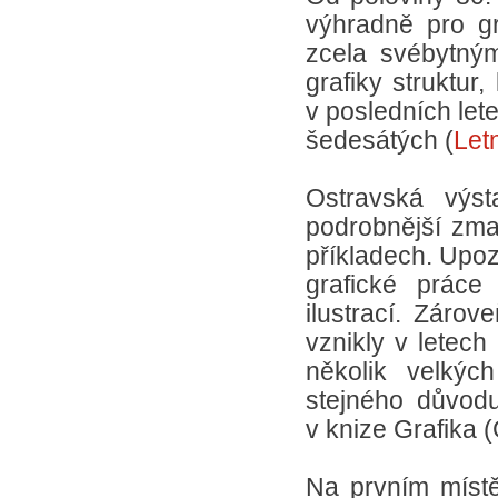
výhradně pro gra
zcela svébytným
grafiky struktur,
v posledních let
šedesátých (
Let
Ostravská výs
podrobnější zma
příkladech. Upoz
grafické práce
ilustrací. Zárov
vznikly v letech
několik velkýc
stejného důvod
v knize Grafika (
Na prvním místě