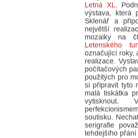
Letná XL
. Podn
výstava, která
Sklenář a přip
největší realiz
mozaiky na č
Letenského tun
označující roky,
realizace. Vysta
počítačových par
použitých pro m
si připravit tyto
malá tiskátka p
vytisknout. 
perfekcionism
soutisku. Nechat
serigrafie pov
tehdejšího přání