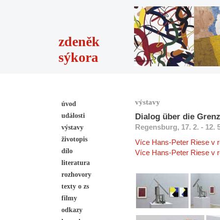
zdeněk
sýkora
výstavy
úvod
události
Dialog über die Gren
Regensburg, 17. 2. - 12. 
výstavy
životopis
Více Hans-Peter Riese v 
dílo
Více Hans-Peter Riese v 
literatura
rozhovory
texty o zs
filmy
odkazy