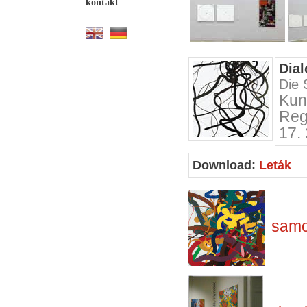
kontakt
Dial
Die
Ku
Reg
17. 
Download:
Leták
samo