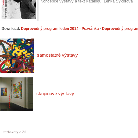
Koncepce výstavy a text katalogu: Lenka Sýkorová
Download:
Doprovodný program leden 2014
·
Pozvánka
·
Doprovodný progra
samostatné výstavy
skupinové výstavy
·
rozhovory o ZS