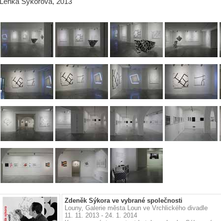
Lenka Sýkorová, 2013
Zdeněk Sýkora ve vybrané společnosti
Louny, Galerie města Loun ve Vrchlického divadle
11. 11. 2013 - 24. 1. 2014