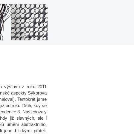
na výstavu z roku 2011
unské aspekty Sýkorova
maloval). Tentokrát jsme
již od roku 1965, kdy se
endence 3. Následovaly
hdy již slavných, ale i
lů umění abstraktního,
 jeho blízkými přáteli,