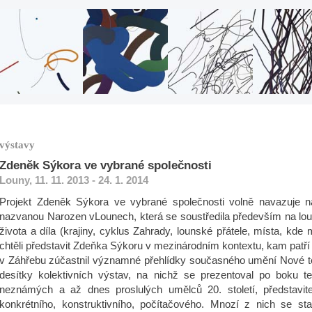
výstavy
Zdeněk Sýkora ve vybrané společnosti
Louny, 11. 11. 2013 - 24. 1. 2014
Projekt Zdeněk Sýkora ve vybrané společnosti volně navazuje 
nazvanou Narozen vLounech, která se soustředila především na lo
života a díla (krajiny, cyklus Zahrady, lounské přátele, místa, kde 
chtěli představit Zdeňka Sýkoru v mezinárodním kontextu, kam patří 
v Záhřebu zúčastnil významné přehlídky současného umění Nové t
desítky kolektivních výstav, na nichž se prezentoval po boku te
neznámých a až dnes proslulých umělců 20. století, představite
konkrétního, konstruktivního, počítačového. Mnozí z nich se stali