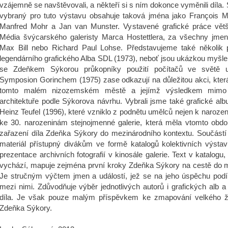
vzájemně se navštěvovali, a někteří si s ním dokonce vyměnili díla.
vybraný pro tuto výstavu obsahuje taková jména jako François Mo
Manfred Mohr a Jan van Munster. Vystavené grafické práce větš
Média švýcarského galeristy Marca Hostettlera, za všechny jmenu
Max Bill nebo Richard Paul Lohse. Představujeme také několik p
legendárního grafického Alba SDL (1973), neboť jsou ukázkou myšlen
se Zdeňkem Sýkorou průkopníky použití počítačů ve světě u
Symposion Gorinchem (1975) zase odkazují na důležitou akci, kter
tomto malém nizozemském městě a jejímž výsledkem mimo j
architektuře podle Sýkorova návrhu. Vybrali jsme také grafické a
Heinz Teufel (1996), které vzniklo z podnětu umělců nejen k narozen
ke 30. narozeninám stejnojmenné galerie, která měla vtomto obd
zařazení díla Zdeňka Sýkory do mezinárodního kontextu. Součástí v
materiál přístupný divákům ve formě katalogů kolektivních výstav 
prezentace archivních fotografií v kinosále galerie. Text v katalogu, k
vychází, mapuje zejména první kroky Zdeňka Sýkory na cestě do m
Je stručným výčtem jmen a událostí, jež se na jeho úspěchu podíle
mezi nimi. Zdůvodňuje výběr jednotlivých autorů i grafických alb 
díla. Je však pouze malým příspěvkem ke zmapování velkého ži
Zdeňka Sýkory.