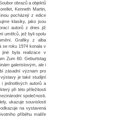
 Soubor obrazů a objektů
rellet, Kenneth Martin,
inou pocházejí z edice
jme klasiky, jako jsou
rací autorů z dnes již
í umělců, jež byli spolu
mění. Grafiky z alba
á se roku 1974 konala v
iné byla realizace v
lbum Zum 60. Geburtstag
inám galeristovým, ale i
obí zásadní význam pro
ýstavy je také studijní
i jednotlivých autorů a
terý při této příležitosti
ezinárodní společnosti.
ly, ukazuje souvislosti
a odkazuje na vystavená
votního příběhu malíře