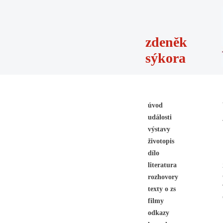
zdeněk
sýkora
úvod
události
výstavy
životopis
dílo
literatura
rozhovory
texty o zs
filmy
odkazy