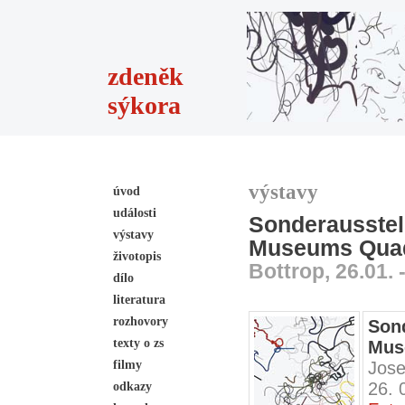
zdeněk
sýkora
výstavy
úvod
události
Sonderausste
výstavy
Museums Qua
životopis
Bottrop, 26.01. 
dílo
literatura
rozhovory
Son
texty o zs
Mus
filmy
Jose
26. 
odkazy