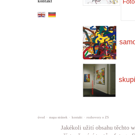
Foto
kontakt
samo
skup
úvod
·
mapa stránek
·
kontakt
·
rozhovory o ZS
Jakékoli užití obsahu těchto w