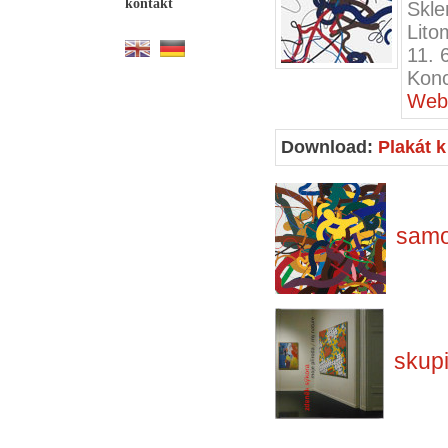
kontakt
Skle
Lito
11. 
Konc
Web 
Download:
Plakát k
samo
skup