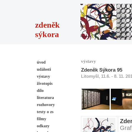
zdeněk
sýkora
výstavy
úvod
události
Zdeněk Sýkora 95
Litomyšl, 11.6. - 8. 11. 20
výstavy
životopis
dílo
literatura
rozhovory
texty o zs
filmy
Zde
odkazy
Graf