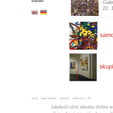
kontakt
Gale
22. 
samo
skup
úvod
·
mapa stránek
·
kontakt
·
rozhovory o ZS
Jakékoli užití obsahu těchto w