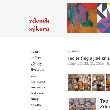
zdeněk
sýkora
výstavy
úvod
události
Tao te ťing a jiné kni
Litomyšl, 22, 11. 2015 - 6.
výstavy
životopis
dílo
literatura
rozhovory
texty o zs
filmy
Tao 
odkazy
Zde