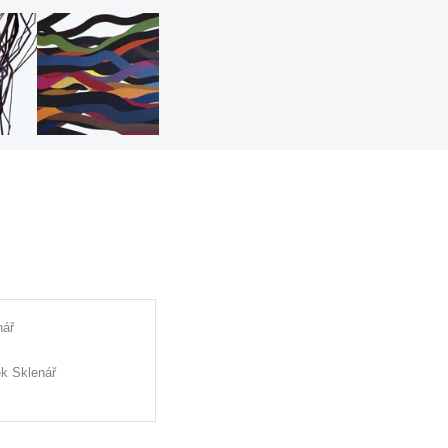
nář
k Sklenář