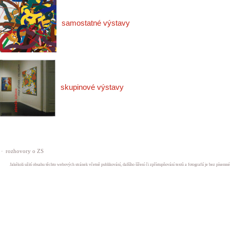
samostatné výstavy
skupinové výstavy
·
rozhovory o ZS
Jakékoli užití obsahu těchto webových stránek včetně publikování, dalšího šíření či zpřístupňování textů a fotografií je bez písem