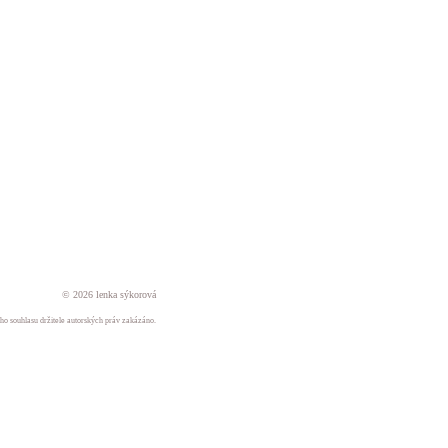
© 2026 lenka sýkorová
ného souhlasu držitele autorských práv zakázáno.