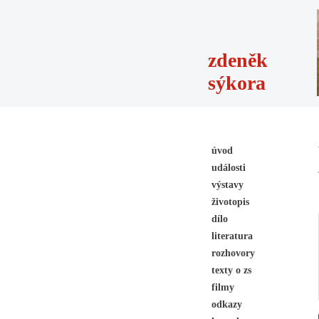
zdeněk
sýkora
úvod
události
výstavy
životopis
dílo
literatura
rozhovory
texty o zs
filmy
odkazy