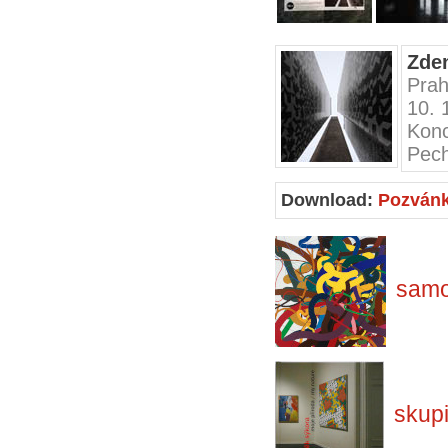
Zden
Prah
10. 
Kon
Pec
Download:
Pozván
samo
skup