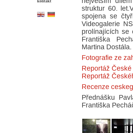
největším díle
kontakt
struktur 60. let
spojena se čtyř
Videogalerie NS
prolínajících se
Františka Pech
Martina Dostála.
Fotografie ze za
Reportáž České 
Reportáž Českéh
Recenze ceskega
Přednášku Pavl
Františka Pech