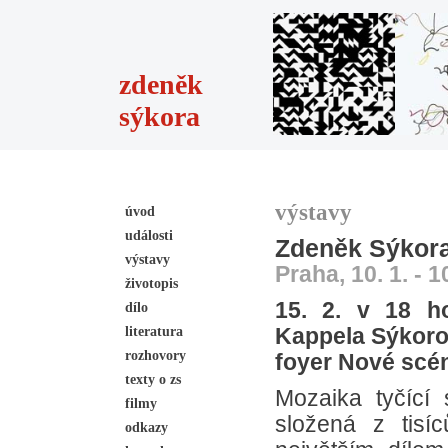
zdeněk
sýkora
výstavy
úvod
události
Zdeněk Sýkora 
výstavy
Praha, 10. 1. - 1
životopis
15. 2. v 18 h
dílo
literatura
Kappela Sýkoro
rozhovory
foyer Nové scé
texty o zs
Mozaika tyčící
filmy
složená z tisí
odkazy