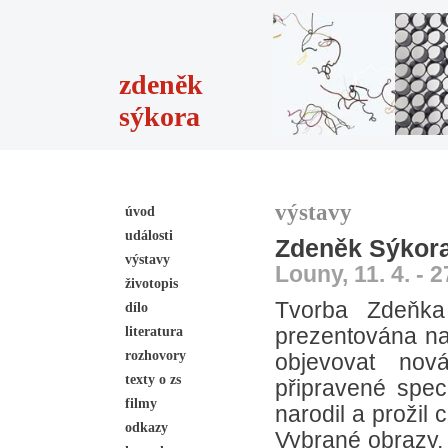
zdeněk
sýkora
výstavy
úvod
události
Zdeněk Sýkora
výstavy
Louny, 11. 4. - 2
životopis
Tvorba Zdeňka
dílo
literatura
prezentována na 
rozhovory
objevovat nov
texty o zs
připravené spe
filmy
narodil a prožil 
odkazy
Vybrané obrazy, 