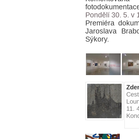
fotodokumentace
Pondělí 30. 5. v 
Premiéra dokum
Jaroslava Brab
Sýkory.
Zde
Cest
Lou
11. 
Konc