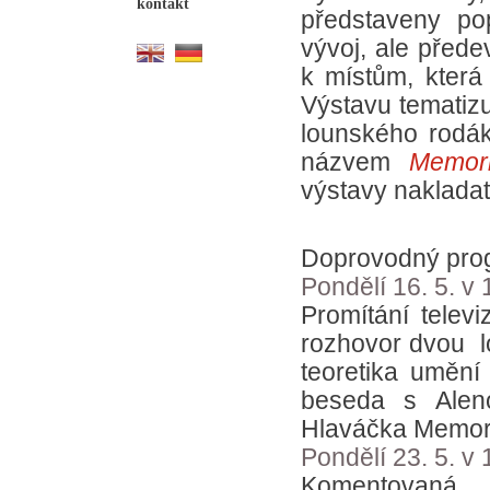
kontakt
představeny pop
vývoj, ale přede
k místům, která 
Výstavu tematizu
lounského rodá
názvem
Memor
výstavy nakladat
Doprovodný prog
Pondělí 16. 5. v 
Promítání telev
rozhovor dvou l
teoretika umění
beseda s Alen
Hlaváčka Memor
Pondělí 23. 5. v 
Komentovaná