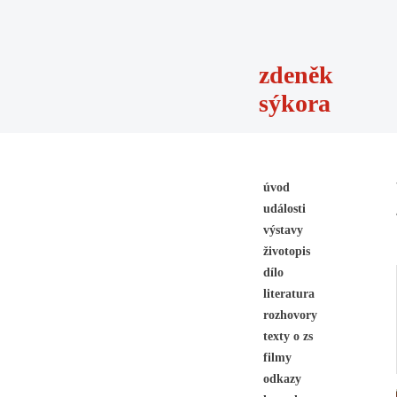
zdeněk
sýkora
úvod
události
výstavy
životopis
dílo
literatura
rozhovory
texty o zs
filmy
odkazy