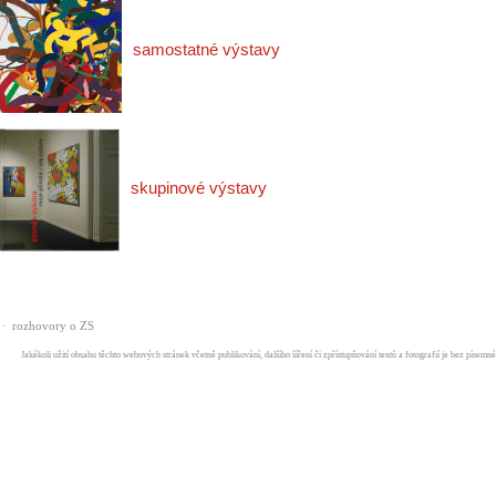
samostatné výstavy
skupinové výstavy
·
rozhovory o ZS
Jakékoli užití obsahu těchto webových stránek včetně publikování, dalšího šíření či zpřístupňování textů a fotografií je bez písem