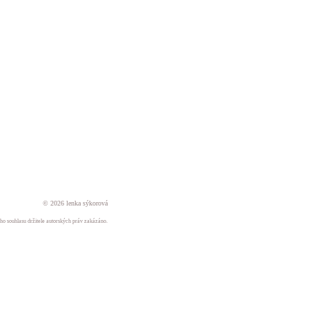
© 2026 lenka sýkorová
ného souhlasu držitele autorských práv zakázáno.