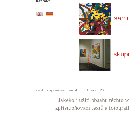
kontakt
samo
skup
úvod
·
mapa stránek
·
kontakt
·
rozhovory o ZS
Jakékoli užití obsahu těchto w
zpřístupňování textů a fotograf