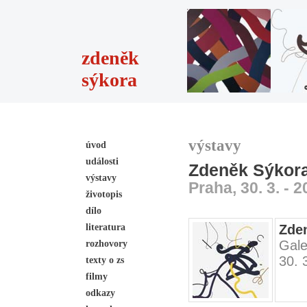
zdeněk
sýkora
výstavy
úvod
události
Zdeněk Sýkora 
výstavy
Praha, 30. 3. - 2
životopis
dílo
literatura
Zden
Gale
rozhovory
30. 
texty o zs
filmy
odkazy