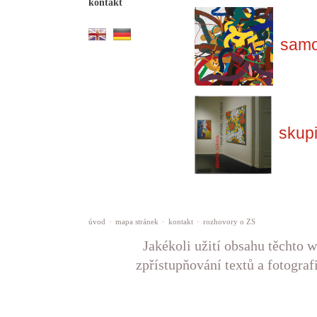
kontakt
samo
skup
úvod
·
mapa stránek
·
kontakt
·
rozhovory o ZS
Jakékoli užití obsahu těchto w
zpřístupňování textů a fotograf