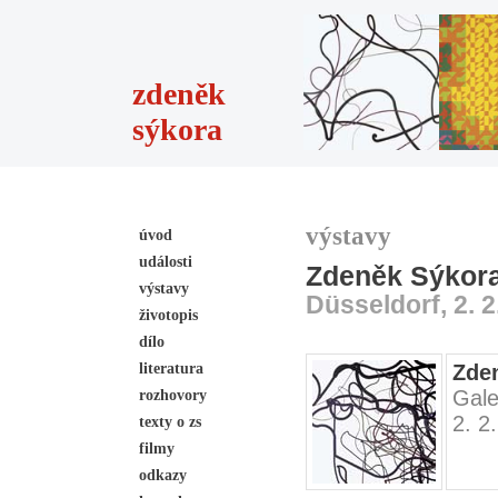
zdeněk
sýkora
výstavy
úvod
události
Zdeněk Sýkora
výstavy
Düsseldorf, 2. 2.
životopis
dílo
literatura
Zden
Gale
rozhovory
2. 2
texty o zs
filmy
odkazy