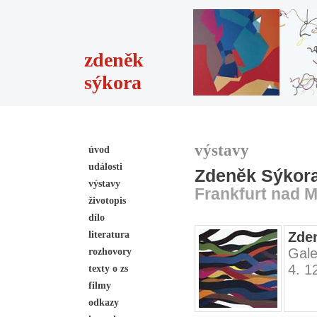
zdeněk
sýkora
výstavy
úvod
události
Zdeněk Sýkor
výstavy
Frankfurt nad M
životopis
dílo
literatura
Zde
Gale
rozhovory
4. 1
texty o zs
filmy
odkazy