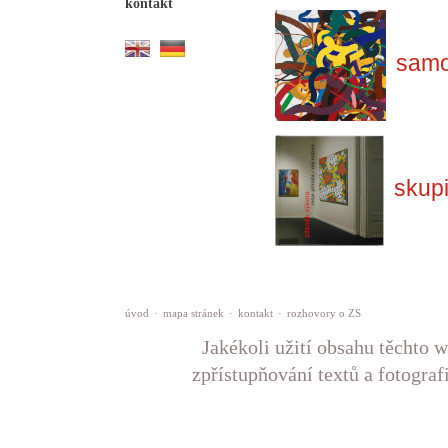
kontakt
samo
skup
úvod
·
mapa stránek
·
kontakt
·
rozhovory o ZS
Jakékoli užití obsahu těchto w
zpřístupňování textů a fotograf