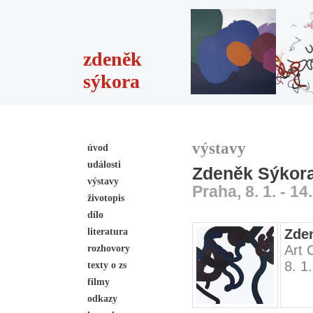
zdeněk
sýkora
výstavy
úvod
události
Zdeněk Sýkora 
výstavy
Praha, 8. 1. - 14
životopis
dílo
literatura
Zden
Art 
rozhovory
8. 1
texty o zs
filmy
odkazy