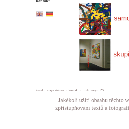
kontakt
samo
skup
úvod
·
mapa stránek
·
kontakt
·
rozhovory o ZS
Jakékoli užití obsahu těchto w
zpřístupňování textů a fotograf