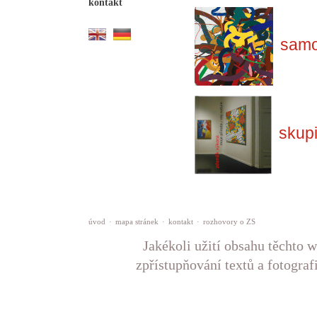
kontakt
samo
skup
úvod
·
mapa stránek
·
kontakt
·
rozhovory o ZS
Jakékoli užití obsahu těchto w
zpřístupňování textů a fotograf