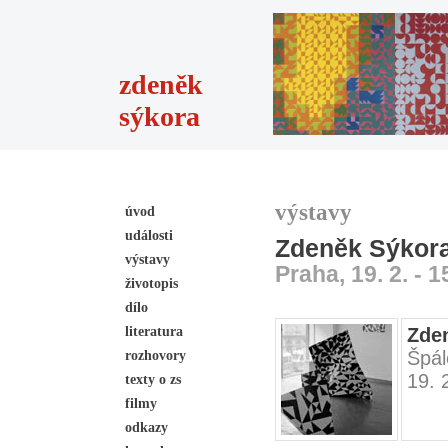
zdeněk
sýkora
výstavy
úvod
události
Zdeněk Sýkora 
výstavy
Praha, 19. 2. - 1
životopis
dílo
literatura
Zden
Špál
rozhovory
19. 
texty o zs
filmy
odkazy