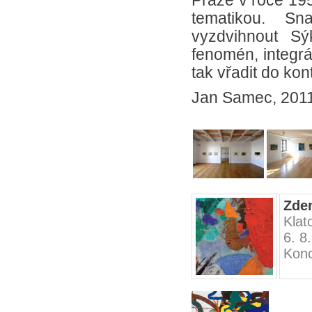
Praze v roce 195
tematikou. Sn
vyzdvihnout Sý
fenomén, integrál
tak vřadit do ko
Jan Samec, 201
Zden
Klat
6. 8
Konc