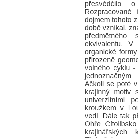
přesvědčilo o
Rozpracované 
dojmem tohoto zá
době vznikal, zn
předmětného s
ekvivalentu. V
organické formy
přirozeně geome
volného cyklu -
jednoznačným 
Ačkoli se poté v
krajinný motiv
univerzitními 
kroužkem v Lou
vedl. Dále tak p
Ohře, Cítolibsko 
krajinářských