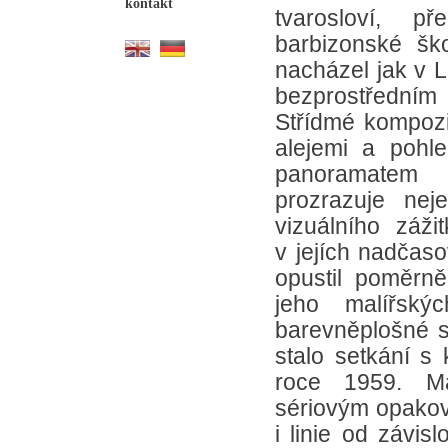
kontakt
tvarosloví, p
barbizonské ško
nacházel jak v L
bezprostředním
Střídmé kompozic
alejemi a pohl
panoramatem 
prozrazuje nej
vizuálního záži
v jejích nadčas
opustil poměrně
jeho malířskýc
barevněplošné sk
stalo setkání s 
roce 1959. Ma
sériovým opakov
i linie od závisl