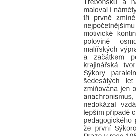
Třeboňsku a n
maloval i náměty
tři prvně zmín
nejpočetnější
motivické konti
polovině osm
malířských výpr
a začátkem po
krajinářská tv
Sýkory, paralel
šedesátých let
zmiňována jen ok
anachronismus,
nedokázal vzdá
lepším případě c
pedagogického pů
že první Sýkor