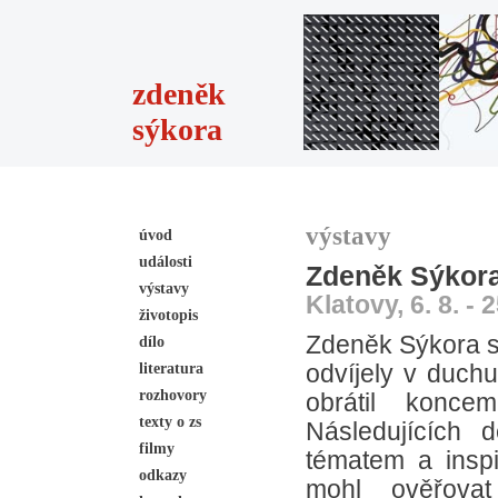
zdeněk
sýkora
výstavy
úvod
události
Zdeněk Sýkora 
výstavy
Klatovy, 6. 8. - 
životopis
Zdeněk Sýkora se
dílo
literatura
odvíjely v duchu
rozhovory
obrátil koncem
texty o zs
Následujících 
filmy
tématem a inspi
odkazy
mohl ověřovat