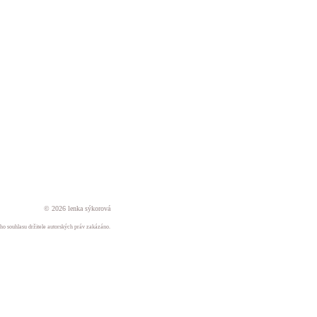
© 2026 lenka sýkorová
ného souhlasu držitele autorských práv zakázáno.