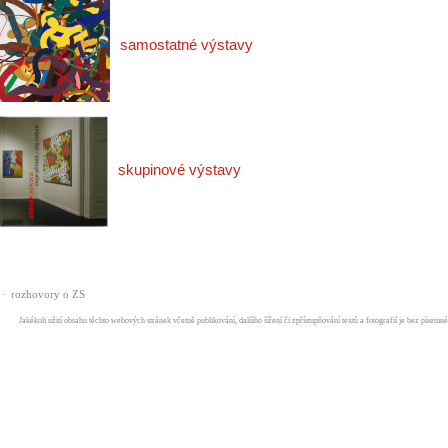
samostatné výstavy
skupinové výstavy
·
rozhovory o ZS
Jakékoli užití obsahu těchto webových stránek včetně publikování, dalšího šíření či zpřístupňování textů a fotografií je bez písem