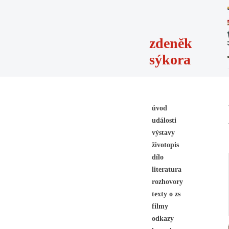
zdeněk
sýkora
úvod
události
výstavy
životopis
dílo
literatura
rozhovory
texty o zs
filmy
odkazy