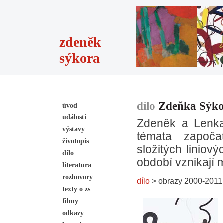
zdeněk
sýkora
dílo
Zdeňka Sýk
úvod
události
Zdeněk a Lenka 
výstavy
témata započa
životopis
složitých liniov
dílo
období vznikají
literatura
rozhovory
dílo
> obrazy 2000-2011
texty o zs
filmy
odkazy