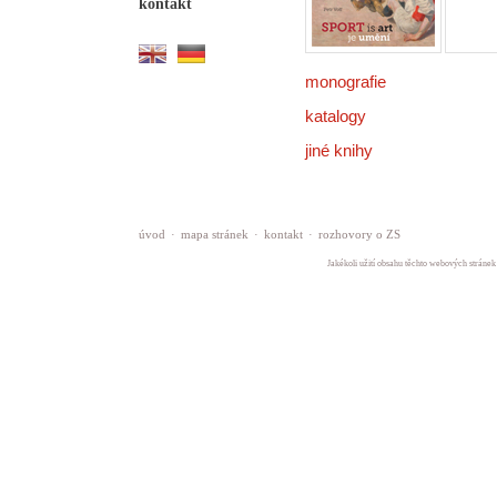
kontakt
monografie
katalogy
jiné knihy
úvod
·
mapa stránek
·
kontakt
·
rozhovory o ZS
Jakékoli užití obsahu těchto webových stránek 