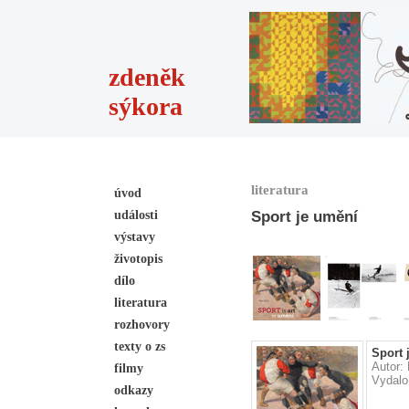
zdeněk
sýkora
literatura
úvod
události
Sport je umění
výstavy
životopis
dílo
literatura
rozhovory
texty o zs
Sport 
Autor: 
filmy
Vydalo
odkazy