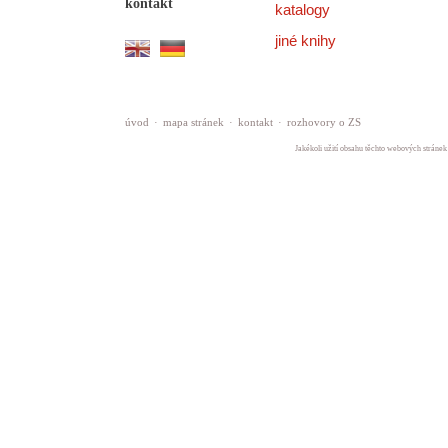
kontakt
katalogy
jiné knihy
úvod
·
mapa stránek
·
kontakt
·
rozhovory o ZS
Jakékoli užití obsahu těchto webových stránek 