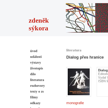
zdeněk
sýkora
literatura
úvod
události
Dialog přes hranice
výstavy
životopis
Dialog
Editor
dílo
Vydal 
literatura
ISBN 9
rozhovory
texty o zs
filmy
monografie
odkazy