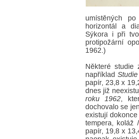
umístěných po 
horizontál a d
Sýkora i při tv
protipožární o
1962.)
Některé studie 
například
Studie
papír, 23,8 x 19
dnes již neexist
roku 1962
, kt
dochovalo se jen
existují dokonce 
tempera, koláž /
papír, 19,8 x 13