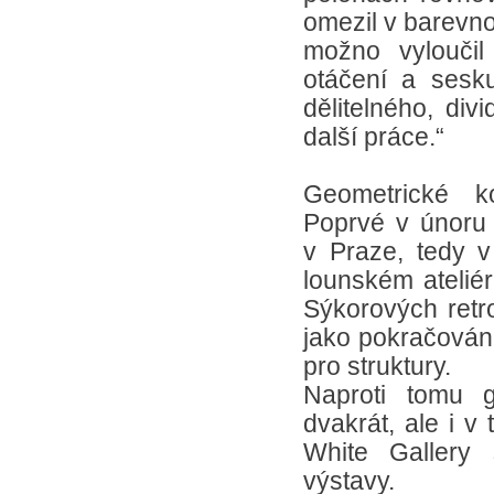
omezil v barevno
možno vyloučil 
otáčení a sesku
dělitelného, di
další práce.“
Geometrické k
Poprvé v únoru
v Praze, tedy 
lounském atelié
Sýkorových retr
jako pokračován
pro struktury.
Naproti tomu g
dvakrát, ale i 
White Gallery 
výstavy.