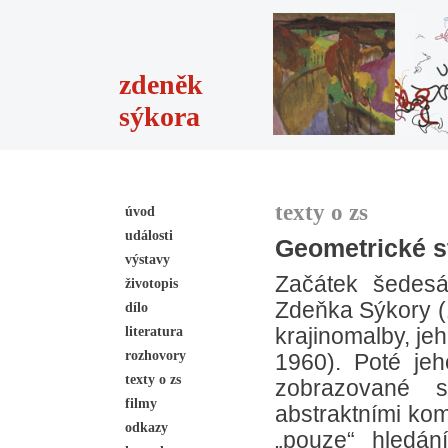
zdeněk
sýkora
texty o zs
úvod
události
Geometrické s
výstavy
Začátek šedesá
životopis
Zdeňka Sýkory (1
dílo
literatura
krajinomalby, je
rozhovory
1960). Poté jeh
texty o zs
zobrazované s
filmy
abstraktními kom
odkazy
„pouze“ hledán