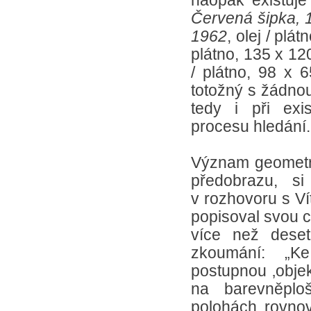
naopak existuje 
Červená šipka, 
1962
, olej / plá
plátno, 135 x 1
/ plátno, 98 x 
totožný s žádnou
tedy i při exi
procesu hledání.
Význam geometric
předobrazu, s
v rozhovoru s V
popisoval svou c
více než deset
zkoumání: „Ke
postupnou ‚objek
na barevněplo
polohách rovnov