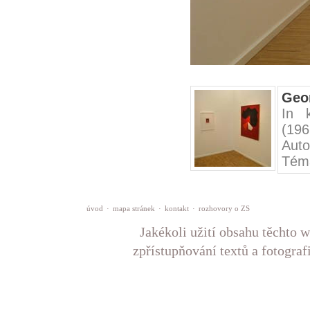
Geom
In 
(196
Auto
Tém
úvod
·
mapa stránek
·
kontakt
·
rozhovory o ZS
Jakékoli užití obsahu těchto w
zpřístupňování textů a fotograf