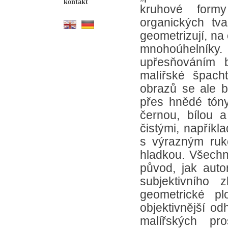
kontakt
kruhové formy
organických tv
geometrizují, na 
mnohoúhelní
upřesňováním 
malířské špacht
obrazů se ale b
přes hnědé tóny
černou, bílou 
čistými, napřík
s výrazným ruk
hladkou. Všechn
původ, jak auto
subjektivního 
geometrické pl
objektivnější od
malířských pr