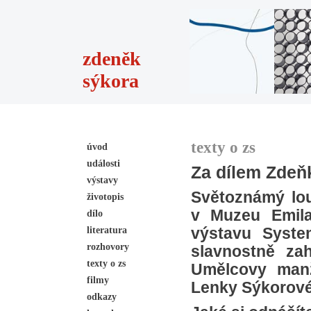
zdeněk
sýkora
texty o zs
úvod
události
Za dílem Zde
výstavy
Světoznámý lou
životopis
v Muzeu Emil
dílo
literatura
výstavu Syste
rozhovory
slavnostně za
texty o zs
Umělcovy manž
filmy
Lenky Sýkorové
odkazy