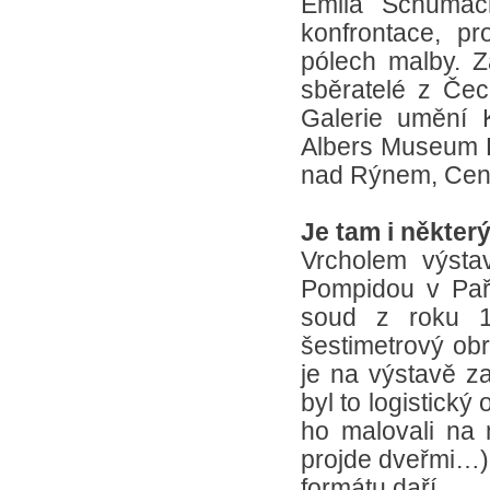
Emila Schumach
konfrontace, pr
pólech malby. Z
sběratelé z Čec
Galerie umění 
Albers Museum 
nad Rýnem, Cent
Je tam i někter
Vrcholem výsta
Pompidou v Paří
soud z roku 19
šestimetrový ob
je na výstavě z
byl to logistick
ho malovali na 
projde dveřmi…).
formátu daří.