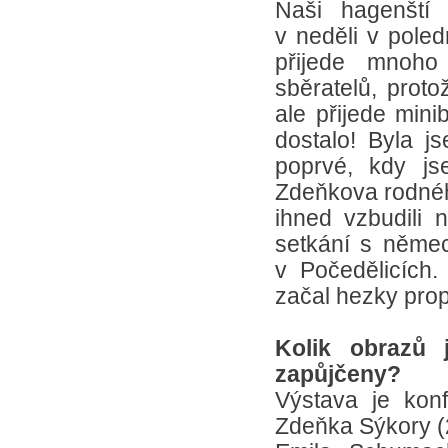
Naši hagenští h
v neděli v poledn
přijede mnoho
sběratelů, prot
ale přijede min
dostalo! Byla j
poprvé, kdy js
Zdeňkova rodnéh
ihned vzbudili 
setkání s německ
v Počedělicích.
začal hezky prop
Kolik obrazů
zapůjčeny?
Výstava je konf
Zdeňka Sýkory (2