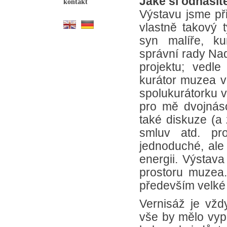
Jaké si odnášít
kontakt
Výstavu jsme při
vlastně takový 
syn malíře, ku
správní rady Na
projektu; vedl
kurátor muzea v
spolukurátorku v
pro mě dvojnás
také diskuze (a 
smluv atd. pr
jednoduché, ale
energii. Výstav
prostoru muzea.
především velké
Vernisáž je vž
vše by mělo vyp