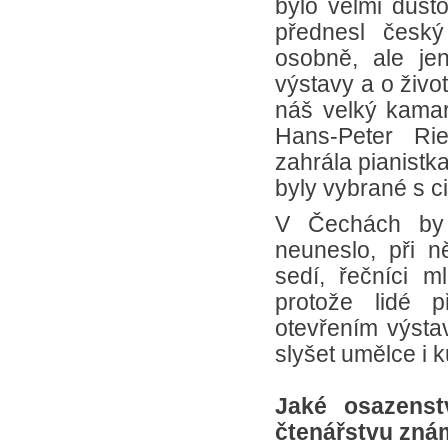
bylo velmi důsto
přednesl český
osobně, ale jen
výstavy a o živo
náš velký kamar
Hans-Peter Rie
zahrála pianistk
byly vybrané s c
V Čechách by 
neuneslo, při 
sedí, řečníci 
protože lidé p
otevřením výstav
slyšet umělce i k
Jaké osazenst
čtenářstvu zná