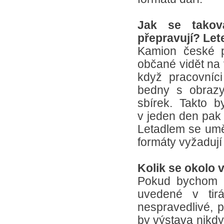
Jak se takov
přepravují? L
Kamion české př
občané vidět na 
když pracovníci
bedny s obrazy
sbírek. Takto 
v jeden den pak
Letadlem se umě
formáty vyžadují
Kolik se okolo 
Pokud bychom ch
uvedené v tirá
nespravedlivé, p
by výstava nikdy