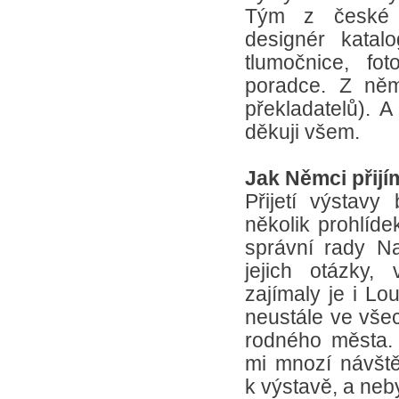
Tým z české st
designér katal
tlumočnice, fot
poradce. Z něm
překladatelů). 
děkuji všem.
Jak Němci přij
Přijetí výstavy
několik prohlíde
správní rady N
jejich otázky,
zajímaly je i Lo
neustále ve vše
rodného města. 
mi mnozí návštěv
k výstavě, a neby