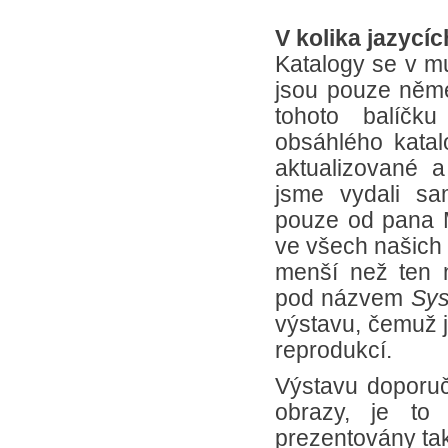
V kolika jazycíc
Katalogy se v m
jsou pouze něme
tohoto balíčk
obsáhlého kata
aktualizované 
jsme vydali sam
pouze od pana M
ve všech našich 
menší než ten 
pod názvem
Sys
výstavu, čemuž j
reprodukcí.
Výstavu doporuču
obrazy, je to 
prezentovány ta