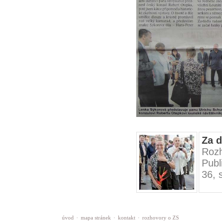
Za 
Rozh
Publ
36, 
úvod
·
mapa stránek
·
kontakt
·
rozhovory o ZS