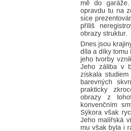
mě do garáže. 
opravdu tu na zd
sice prezentován
příliš neregist
obrazy struktur.
Dnes jsou krajin
díla a díky tomu
jeho tvorby vzni
Jeho záliba v b
získala studiem
barevných skvr
prakticky zkro
obrazy z toho
konvenčním smy
Sýkora však rych
Jeho malířská vi
mu však byla i ra