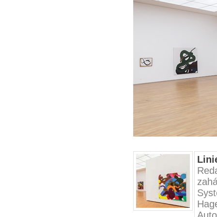
Lini
Red
zahá
Syst
Hage
Auto