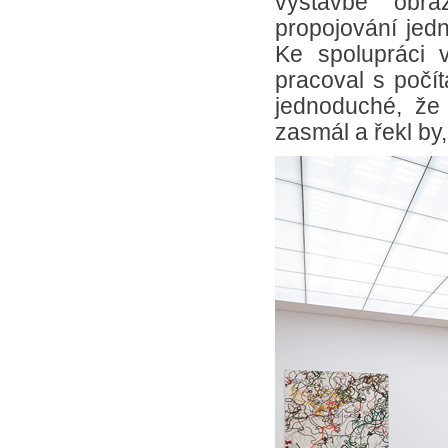
výstavbě obra
propojování jedn
Ke spolupráci 
pracoval s počí
jednoduché, že
zasmál a řekl by,