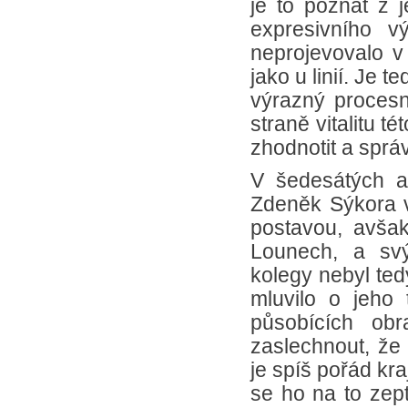
je to poznat z j
expresivního 
neprojevovalo v
jako u linií. Je t
výrazný procesn
straně vitalitu t
zhodnotit a sprá
V šedesátých a
Zdeněk Sýkora 
postavou, avšak
Lounech, a svý
kolegy nebyl ted
mluvilo o jeho
působících ob
zaslechnout, že 
je spíš pořád kr
se ho na to zep