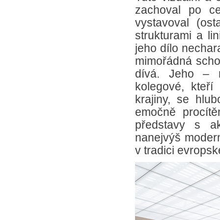
zachoval po ce
vystavoval (ost
strukturami a li
jeho dílo nechar
mimořádná schopn
dívá. Jeho – m
kolegové, kteří
krajiny, se hlub
emočně procítěn
představy s ak
nanejvýš moder
v tradici evrops