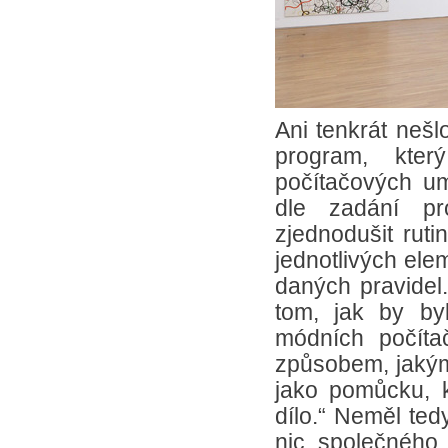
Ani tenkrát nešl
program, kte
počítačových um
dle zadání pr
zjednodušit ruti
jednotlivých ele
daných pravidel
tom, jak by by
módních počítač
způsobem, jakým
jako pomůcku, 
dílo.“ Neměl te
nic společného