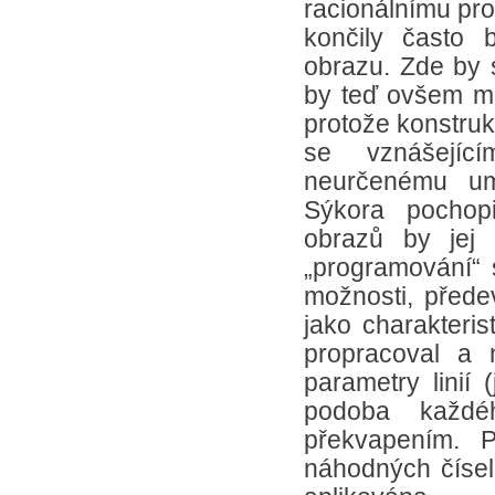
racionálnímu prog
končily často
obrazu. Zde by s
by teď ovšem mu
protože konstruk
se vznášejíc
neurčenému um
Sýkora pochopi
obrazů by jej 
„programování“ s
možnosti, před
jako charakteris
propracoval a 
parametry linií 
podoba každé
překvapením. P
náhodných čísel