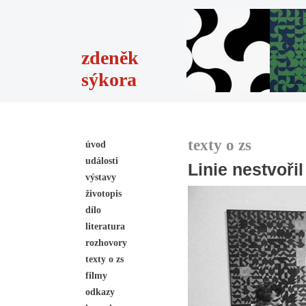
zdeněk
sýkora
texty o zs
úvod
události
Linie nestvořil
výstavy
životopis
dílo
literatura
rozhovory
texty o zs
filmy
odkazy