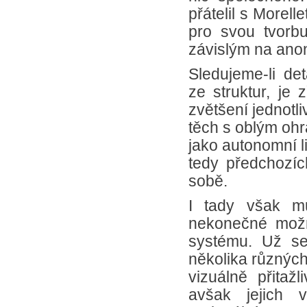
přátelil s Morel
pro svou tvorbu 
závislým na ano
Sledujeme-li de
ze struktur, je 
zvětšení jednotl
těch s oblým ohr
jako autonomní li
tedy předchozí
sobě.
I tady však mu
nekonečné možnos
systému. Už se
několika různých
vizuálně přitažl
avšak jejich 