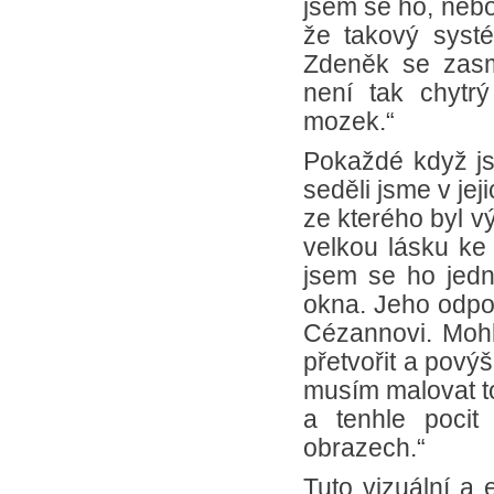
jsem se ho, nebo
že takový systé
Zdeněk se zasmá
není tak chytr
mozek.“
Pokaždé když js
seděli jsme v je
ze kterého byl v
velkou lásku ke 
jsem se ho jedno
okna. Jeho odpov
Cézannovi. Mohl
přetvořit a pový
musím malovat to
a tenhle pocit
obrazech.“
Tuto vizuální a 