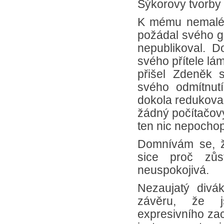
Sýkorovy tvorby 
K mému nemalém
požádal svého ga
nepublikoval. D
svého přítele lá
přišel Zdeněk 
svého odmítnut
dokola redukoval
žádný počítačový
ten nic nepochopi
Domnívám se, ž
sice proč zůs
neuspokojivá.
Nezaujatý divá
závěru, že j
expresivního zac