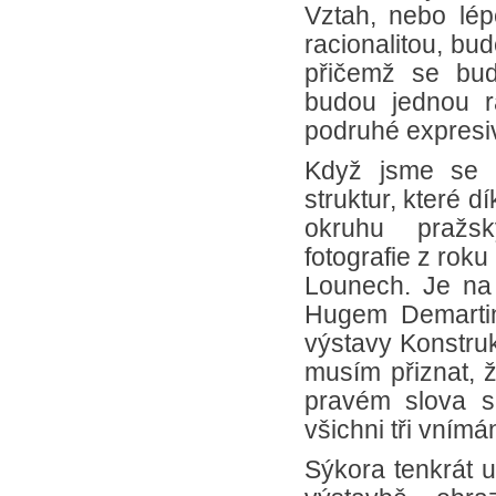
Vztah, nebo lép
racionalitou, bu
přičemž se bud
budou jednou ra
podruhé expresiv
Když jsme se p
struktur, které d
okruhu pražský
fotografie z roku
Lounech. Je na
Hugem Demartini
výstavy Konstru
musím přiznat, ž
pravém slova s
všichni tři vnímá
Sýkora tenkrát u