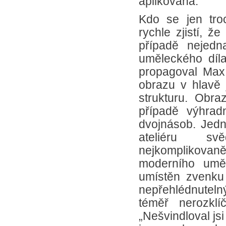
aplikována.
Kdo se jen tro
rychle zjistí, 
případě nejedn
uměleckého díla
propagoval Max
obrazu v hlavě j
strukturu. Obra
případě výhradn
dvojnásob. Jed
ateliéru s
nejkomplikova
moderního uměn
umístěn zvenku 
nepřehlédnutelný
téměř nerozklí
„Nešvindloval jsi