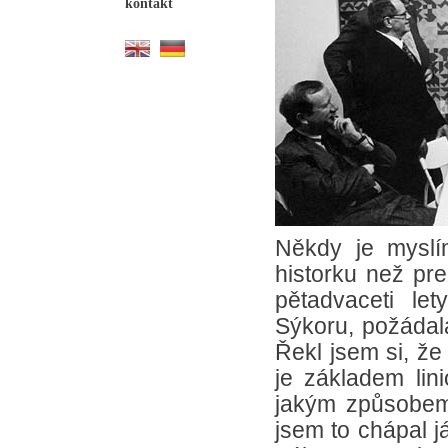
kontakt
Někdy je myslí
historku než pre
pětadvaceti le
Sýkoru, požádala
Řekl jsem si, ž
je základem lin
jakým způsobem b
jsem to chápal já