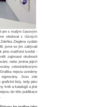
teré jen s malým časovým
me sledovat z různých
ě Zdeňka Zieglera vydalo
08, jsme se jím zabývali
k jeho malířské tvorbě -
něli zajímavé okolnosti
ování, nebo jména jejich
trovány celostránkovými
 Grafika nejsou uvedeny
 signovány. Jsou zde
rafické listy, tedy jako
y knih a katalogů a jiné
, nejsou do této publikace
.
řístupu ke grafice jako