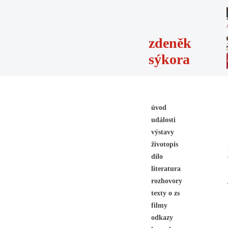
zdeněk
sýkora
úvod
události
výstavy
životopis
dílo
literatura
rozhovory
texty o zs
filmy
odkazy