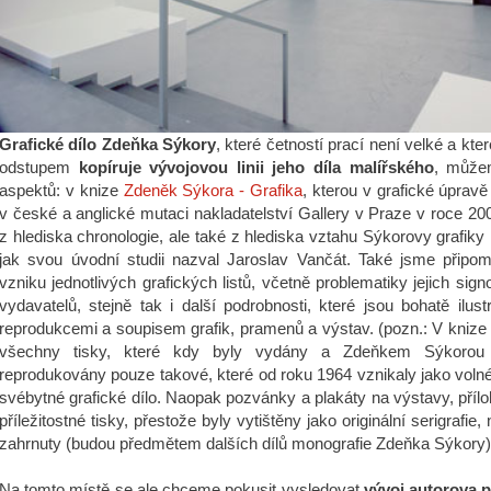
Grafické dílo Zdeňka Sýkory
, které četností prací není velké a k
odstupem
kopíruje vývojovou linii jeho díla malířského
, může
aspektů: v knize
Zdeněk Sýkora - Grafika
, kterou v grafické úprav
v české a anglické mutaci nakladatelství Gallery v Praze v roce 20
z hlediska chronologie, ale také z hlediska vztahu Sýkorovy grafiky 
jak svou úvodní studii nazval Jaroslav Vančát. Také jsme připom
vzniku jednotlivých grafických listů, včetně problematiky jejich sign
vydavatelů, stejně tak i další podrobnosti, které jsou bohatě ilus
reprodukcemi a soupisem grafik, pramenů a výstav. (pozn.: V knize
všechny tisky, které kdy byly vydány a Zdeňkem Sýkorou
reprodukovány pouze takové, které od roku 1964 vznikaly jako volné g
svébytné grafické dílo. Naopak pozvánky a plakáty na výstavy, příloh
příležitostné tisky, přestože byly vytištěny jako originální serigrafie
zahrnuty (budou předmětem dalších dílů monografie Zdeňka Sýkory)
Na tomto místě se ale chceme pokusit vysledovat
vývoj autorova p