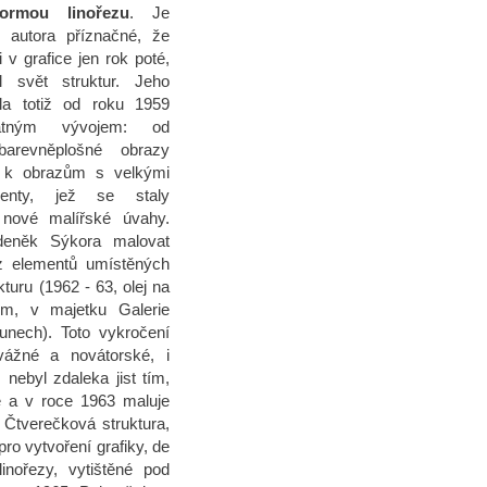
ormou linořezu
. Je
 autora příznačné, že
 v grafice jen rok poté,
 svět struktur. Jeho
la totiž od roku 1959
atným vývojem: od
barevněplošné obrazy
 k obrazům s velkými
menty, jež se staly
nové malířské úvahy.
eněk Sýkora malovat
z elementů umístěných
kturu (1962 - 63, olej na
m, v majetku Galerie
unech). Toto vykročení
ážné a novátorské, i
 nebyl zdaleka jist tím,
ě a v roce 1963 maluje
 Čtverečková struktura,
ro vytvoření grafiky, de
inořezy, vytištěné pod