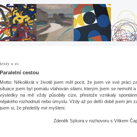
texty o zs
Paralelní cestou
Motto: Několikrát v životě jsem měl pocit, že jsem ve své práci z
situace jsem byl pomalu vtahován silami, kterým jsem se nemohl a a
výsledky na mě vždy působily cize, přestože vznikaly spontán
nějakého rozhodnutí nebo úmyslu. Vždy až po delší době jsem jim z
jsem si, že předešly mé myšlení.
Zdeněk Sýkora v rozhovoru s Vítkem Čapke