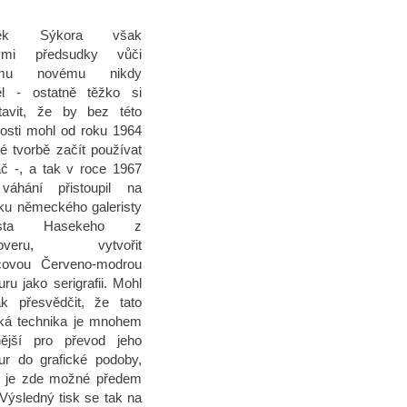
něk Sýkora však
ými předsudky vůči
emu novému nikdy
ěl - ostatně těžko si
tavit, že by bez této
nosti mohl od roku 1964
é tvorbě začít používat
ač -, a tak v roce 1967
váhání přistoupil na
ku německého galeristy
usta Hasekeho z
noveru, vytvořit
covou Červeno-modrou
uru jako serigrafii. Mohl
k přesvědčit, že tato
cká technika je mnohem
ější pro převod jeho
tur do grafické podoby,
 je zde možné předem
Výsledný tisk se tak na