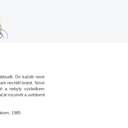
abloudil. Do každé nové
ni nechtěl bránit. Nové
ně a nebyly výsledkem
ačal rozumět a uvědomil
m, 1985