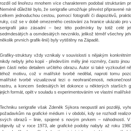
rozdíl od linořezu mnohem více charakterem podobal strukturám p
Neméně důležité bylo, že serigrafie umožňuje převést připravené ná
celkem jednoduchou cestou, pomocí fotografií či diapozitivů, prakt
ruky, což se v době omezeného cestování za hranice ukázalo pro 
serigrafií jako zásadní – bez této podmínky by totiž celé je
sedmdesátých a osmdesátých nevzniklo, jelikož téměř všechny jeho g
několik prvních grafik-linií) byly vytištěny na Západě.
Grafiky-struktury vždy vznikaly v souvislosti s nějakým konkrétn
nikdy nebyly jeho kopií - především měly jiné rozměry, často jinou
jen částí nebo detailem určitého obrazu. Autor si také vyzkoušel n
téhož motivu, což v malířské tvorbě nedělal, naproti tomu pozd
malířské tvorbě vizualizoval tezi o neohraničenosti, nekonečnos
rastru, a koncem šedesátých let dokonce u některých starších g
jejich formát, opět v souladu s experimentováním ve vlastní malířské
Techniku serigrafie však Zdeněk Sýkora neopustil ani později, vyh
požadavkům na grafické médium i v období, kdy se rozhodl realizo
svých obrazů – linie, spojené s novým prvkem – náhodností. V
objevily už v roce 1973, ale grafické podoby nabyly až roku 198