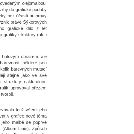
rovedeným olejomalbou.
vrhy do grafické podoby
icky bez účasti autorovy
vznik právě Sýkorových
ho grafické dílo z let
rafiky-struktury (ale i
ím hotovým obrazem, ale
 barevnost, některé jsou
ěkolik barevných mutací
ěji stejně jako ve své
ti struktury nakloněním
rafik upravoval ořezem
 tvorbě.
ovovala totiž všem jeho
vat v grafice nové téma
 jeho malbě se poprvé
0 (Album Linie). Způsob