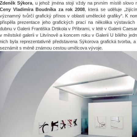
Zdeněk Sýkora
, u jehož jména stojí vždy na prvním místě slovo m
Ceny Vladimíra Boudníka za rok 2008
, která se uděluje „žijí
významný tvůrčí grafický přínos v oblasti umělecké grafiky“. K nom
přispěla prezentace jeho grafických prací na několika výstavách
dubnu v Galerii Františka Drtikola v Příbrami, v létě v Galerii Caesa
v městské galerii v Litvínově a koncem roku v Galerii U bílého jed
nich byla reprezentativně představena Sýkorova grafická tvorba, a
seznámit s méně známou cestou umělcova vývoje.