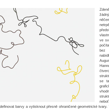
Zde
žádn
něč
netrp
předs
vlast
ve sv
počít
bez 
nabíd
Aug
Han
čtver
strukt
se ta
grafi
vhodn
struk
neboť
definovat barvy a vytisknout přesně ohraničené geometrické tvary. 