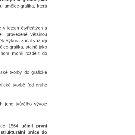
u umělce-grafika, která
v letech čtyřicátých a
el, provedené většinou
něk Sýkora začal vážněji
lce-grafika, stejně jako
hom mohli rozdělit do
řské tvorby do grafické
fické tvorbě (od druhé
h jeho tvůrčího vývoje
roce 1964
učinil první
strukturální práce do