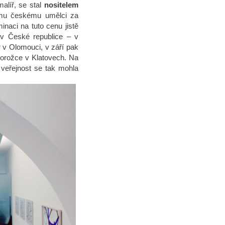
alíř, se stal
nositelem
címu českému umělci za
inaci na tuto cenu jistě
 v České republice – v
r v Olomouci, v září pak
norožce v Klatovech. Na
 veřejnost se tak mohla