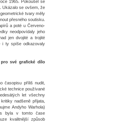
roce 1965. Pokoušel se
ry. Ukázalo se ovšem, že
é geometrické tvary měly
nout přesného soutisku.
apírů a poté u Červeno-
edky neodpovídaly jeho
d jen dvojité a trojité
e i ty spíše odkazovaly
 pro své grafické dílo
 časopisu příliš nudit,
fické technice používané
edesátých let všechny
ritiky nadšeně přijata,
nujme Andyho Warhola)
ás byla v tomto čase
uze kvalitnější způsob