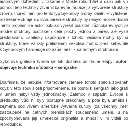
autorovým dohledem v tiskárně v Mostě roku 1964 a další pak v 
pomocí této techniky ztvárnit barevné mutace již vytvořené struktu
zrovna linořez není pro tento typ Sýkorovy tvorby ideální – vytištěn
roztřesené okraje a u dvoubarevné struktury by nebylo možné dosáh
Tento problém se autor pokusil vyřešit použitím různobarevných p
modré struktury podtiskem celé plochy jednou z barev, ale výsl
představám. Esteticky uspokojivé z tohoto hlediska mohly být sna
struktury, které vznikly přetištěním několika matric přes sebe, al
k Sýkorovým hard-edge obrazům nežli k samotným strukturám.
Sýkorova grafická tvorba se tak dostává do druhé etapy:
autor
objevuje techniku sítotisku – serigrafie
.
Doufejme, že nebude informované čtenáře tohoto specializovaného
když v této souvislosti připomeneme, že postoj k serigrafii jako gra
v umění nebyl vždy jednoznačný. Zatímco v západní Evropě š
předsudky vůči ní byly postupně překonány a poté byla umělci i k
zejména pod vlivem americké výtvarné kultury (za všechny jme
zastoupené na četných přehlídkách současného umění, u n
zpochybňována její umělecká originalita a mnozí v ní viděli po
reprodukce.