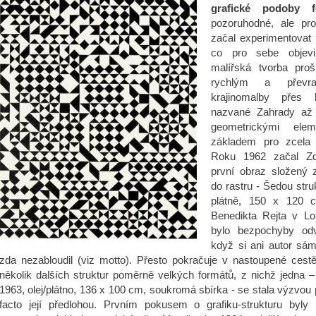
grafické podoby f
pozoruhodné, ale pro
začal experimentovat i
co pro sebe objevil
malířská tvorba proš
rychlým a převr
krajinomalby přes 
nazvané Zahrady až
geometrickými ele
základem pro zcela 
Roku 1962 začal Zd
první obraz složený 
do rastru - Šedou stru
plátně, 150 x 120 c
Benedikta Rejta v Lo
bylo bezpochyby odv
když si ani autor sám
zda nezabloudil (viz motto). Přesto pokračuje v nastoupené cest
několik dalších struktur poměrně velkých formátů, z nichž jedna –
1963, olej/plátno, 136 x 100 cm, soukromá sbírka - se stala výzvou p
facto její předlohou. Prvním pokusem o grafiku-strukturu byly l