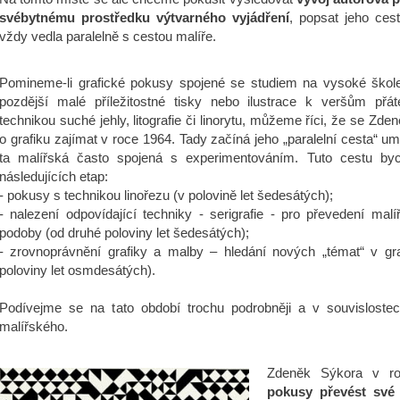
svébytnému prostředku výtvarného vyjádření
, popsat jeho cest
vždy vedla paralelně s cestou malíře.
Pomineme-li grafické pokusy spojené se studiem na vysoké škole 
pozdější malé příležitostné tisky nebo ilustrace k veršům přát
technikou suché jehly, litografie či linorytu, můžeme říci, že se Zde
o grafiku zajímat v roce 1964. Tady začíná jeho „paralelní cesta“ umě
ta malířská často spojená s experimentováním. Tuto cestu byc
následujících etap:
- pokusy s technikou linořezu (v polovině let šedesátých);
- nalezení odpovídající techniky - serigrafie - pro převedení malí
podoby (od druhé poloviny let šedesátých);
- zrovnoprávnění grafiky a malby – hledání nových „témat“ v gra
poloviny let osmdesátých).
Podívejme se na tato období trochu podrobněji a v souvislostec
malířského.
Zdeněk Sýkora v 
pokusy převést své 