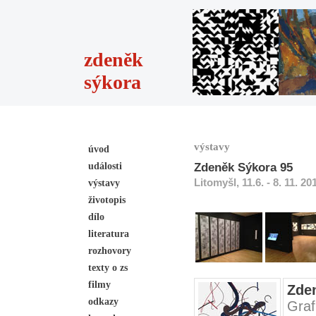
zdeněk
sýkora
výstavy
úvod
události
Zdeněk Sýkora 95
Litomyšl, 11.6. - 8. 11. 20
výstavy
životopis
dílo
literatura
rozhovory
texty o zs
filmy
Zde
odkazy
Graf