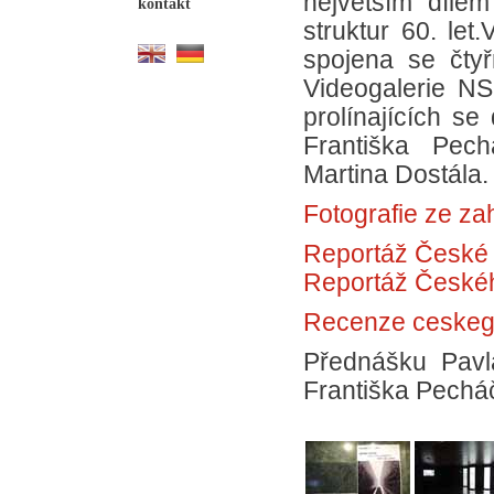
největším díle
kontakt
struktur 60. let
spojena se čtyř
Videogalerie NS
prolínajících se
Františka Pech
Martina Dostála.
Fotografie ze za
Reportáž České 
Reportáž Českéh
Recenze ceskega
Přednášku Pavl
Františka Pech