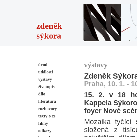
zdeněk
sýkora
výstavy
úvod
události
Zdeněk Sýkora 
výstavy
Praha, 10. 1. - 1
životopis
15. 2. v 18 h
dílo
literatura
Kappela Sýkoro
rozhovory
foyer Nové scé
texty o zs
Mozaika tyčící
filmy
složená z tisí
odkazy