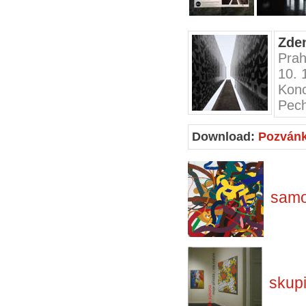
Zden
Prah
10. 
Kon
Pec
Download:
Pozván
samo
skup