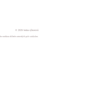
© 2026 lenka sýkorová
ného souhlasu držitele autorských práv zakázáno.