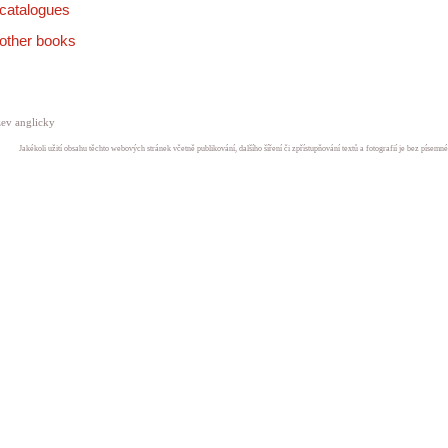
catalogues
other books
ev anglicky
Jakékoli užití obsahu těchto webových stránek včetně publikování, dalšího šíření či zpřístupňování textů a fotografií je bez písem