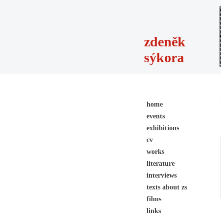
zdeněk
sýkora
home
events
exhibitions
cv
works
literature
interviews
texts about zs
films
links