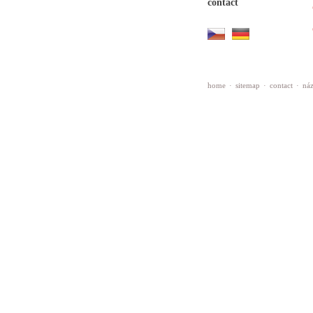
contact
home
·
sitemap
·
contact
·
náz