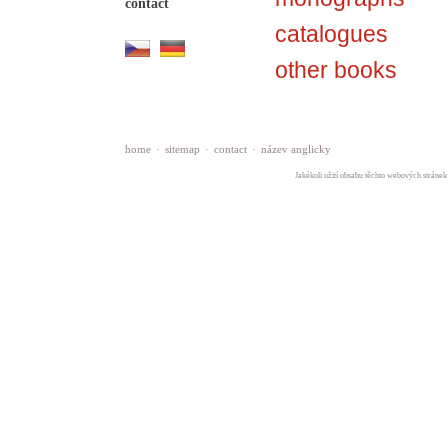
contact
catalogues
other books
home
·
sitemap
·
contact
·
název anglicky
Jakékoli užití obsahu těchto webových stránek 