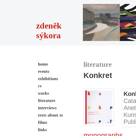
zdeněk
sýkora
literature
home
events
Konkret
exhibitions
cv
Kon
works
Cata
literature
Anet
interviews
Kuns
texts about zs
Publ
films
links
monographs