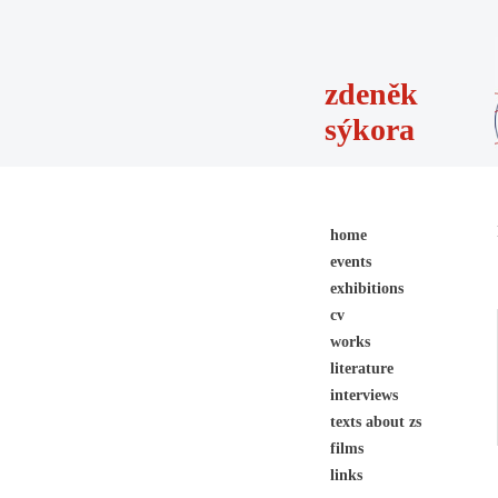
zdeněk
sýkora
home
events
exhibitions
cv
works
literature
interviews
texts about zs
films
links