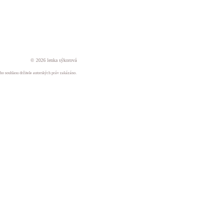
© 2026 lenka sýkorová
ného souhlasu držitele autorských práv zakázáno.