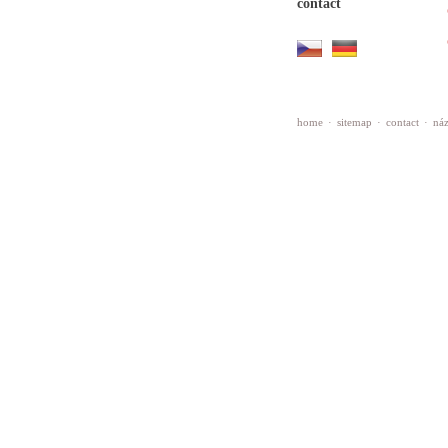
contact
home
·
sitemap
·
contact
·
náz