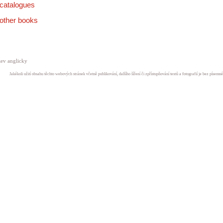
catalogues
other books
ev anglicky
Jakékoli užití obsahu těchto webových stránek včetně publikování, dalšího šíření či zpřístupňování textů a fotografií je bez písem