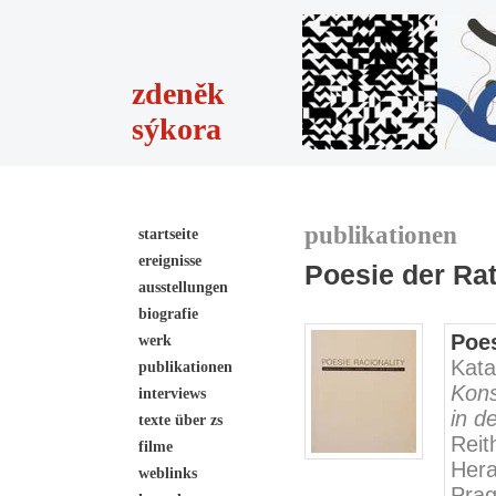
zdeněk
sýkora
publikationen
startseite
ereignisse
Poesie der Rat
ausstellungen
biografie
Poes
werk
Kata
publikationen
Kons
interviews
in d
texte über zs
Reit
filme
Her
weblinks
Pra