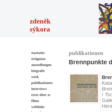
zdeněk
sýkora
publikationen
startseite
ereignisse
Brennpunkte d
ausstellungen
biografie
Bre
werk
Kata
publikationen
Br
interviews
/
Ts
texte über zs
Gale
filme
Hera
weblinks