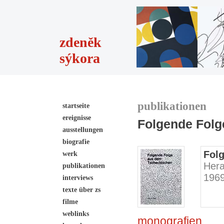
zdeněk
sýkora
publikationen
startseite
ereignisse
Folgende Folg
ausstellungen
biografie
Fol
werk
Hera
publikationen
196
interviews
texte über zs
filme
weblinks
monografien