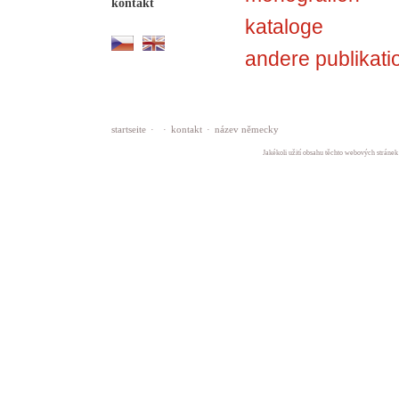
kontakt
kataloge
andere publikati
startseite
·
·
kontakt
·
název německy
Jakékoli užití obsahu těchto webových stránek 