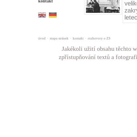
kontakt
veli
zakr
lete
úvod
·
mapa stránek
·
kontakt
·
rozhovory o ZS
Jakékoli užití obsahu těchto w
zpřístupňování textů a fotograf