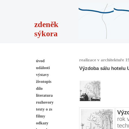
zdeněk
sýkora
realizace v architektuře 
úvod
události
Výzdoba sálu hotelu 
výstavy
životopis
dílo
literatura
rozhovory
texty o zs
Výzd
filmy
rok 
odkazy
tech